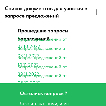
Список документов для участия в
запросе предложений
Прошедшие запросы
предложений
Запрос предложений
от
27.10.2022
Запрос предложений
от
03.11.2022
Запрос предложений
от
10.11.2022
Запрос предложений
от
29.11.2022
Запрос предложений
от
08.12.2022
Остались вопросы?
Свяжитесь с нами, и мы