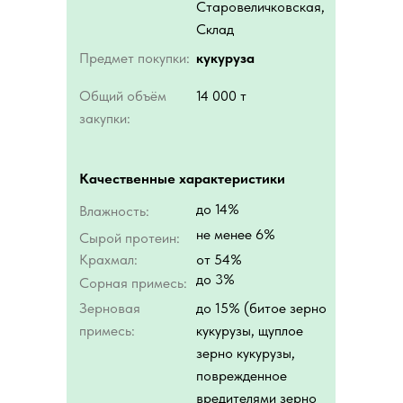
Старовеличковская,
Склад
Предмет покупки:
кукуруза
Общий объём
14 000 т
закупки:
Качественные характеристики
до 14%
Влажность:
не менее 6%
Сырой протеин:
Крахмал:
от 54%
до 3%
Сорная примесь:
Зерновая
до 15% (битое зерно
примесь:
кукурузы, щуплое
зерно кукурузы,
поврежденное
вредителями зерно