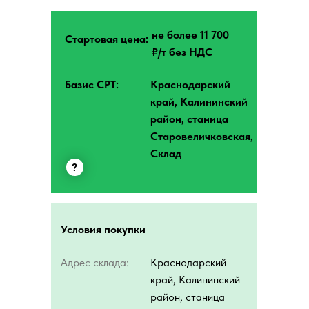
не более 11 700
Стартовая цена:
₽/т без НДС
Базис CPT:
Краснодарский
край, Калининский
район, станица
Старовеличковская,
Склад
?
Условия покупки
Адрес склада:
Краснодарский
край, Калининский
район, станица