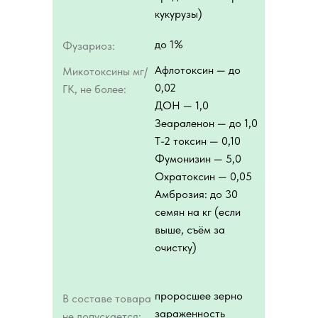
кукурузы)
до 1%
Фузариоз:
Афлотоксин — до
Микотоксины мг/
0,02
ГК, не более:
ДОН — 1,0
Зеараленон — до 1,0
Т-2 токсин — 0,10
Фумонизин — 5,0
Охратоксин — 0,05
Амброзия: до 30
семян на кг (если
выше, съём за
очистку)
проросшее зерно
В составе товара
зараженность
не допускается: